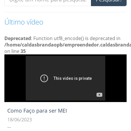
Último vídeo
Deprecated
: Function utf8_encode() is deprecated in
/home/caldasbrandaopb/empreendedor.caldasbrandao
on line
35
Como Faço para ser MEI
18/06/2023
...