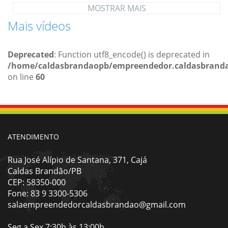
MOSTRAR MAIS
Mais vídeos
Deprecated
: Function utf8_encode() is deprecated in
/home/caldasbrandaopb/empreendedor.caldasbrandao
on line
60
ATENDIMENTO
Rua José Alípio de Santana, 371, Cajá
Caldas Brandão/PB
CEP: 58350-000
Fone: 83 9 3300-5306
salaempreendedorcaldasbrandao@gmail.com
Seg a Sex 7:30h às 13:00h